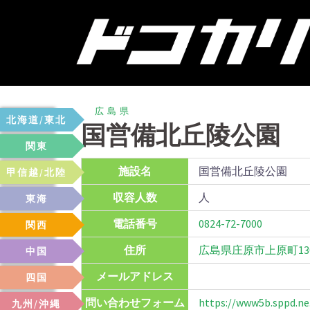
コ
ン
テ
ン
ツ
へ
広島県
北海道/東北
ス
国営備北丘陵公園
キ
北海道
青森
岩手
秋田
宮城
山形
福島
関東
ッ
神奈川
東京
埼玉
千葉
茨城
栃木
群馬
施設名
国営備北丘陵公園
甲信越/北陸
プ
新潟
長野
山梨
富山
石川
福井
収容人数
人
東海
愛知
岐阜
静岡
三重
電話番号
0824-72-7000
関西
和歌山
大阪
兵庫
京都
滋賀
奈良
住所
広島県庄原市上原町13
中国
鳥取
島根
岡山
広島
山口
メールアドレス
四国
徳島
香川
愛媛
高知
問い合わせフォーム
https://www5b.sppd.ne.
九州/沖縄