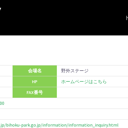
会場名
野外ステージ
HP
ホームページはこちら
FAX番号
00
jp/bihoku-park.go.jp/information/information_inquiry.html